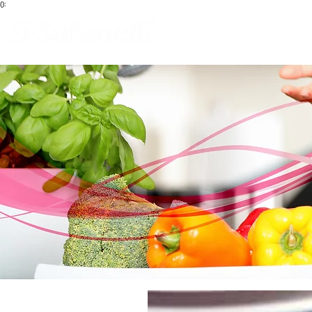
():
Blog
Início
Que