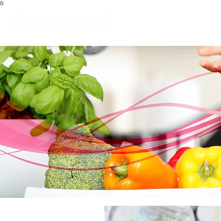
():
Blog
Início
Que