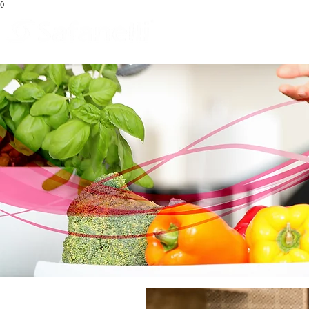
():
Blog
Início
Que