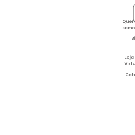
Que
somo
B
Loja
Virt
Cat