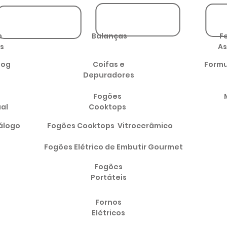
m
Balanças
F
s
As
log
Coifas e
Formu
Depuradores
Fogões
ual
Cooktops
álogo
Fogões Cooktops Vitrocerâmico
Fogões Elétrico de Embutir Gourmet
Fogões
Portáteis
Fornos
Elétricos