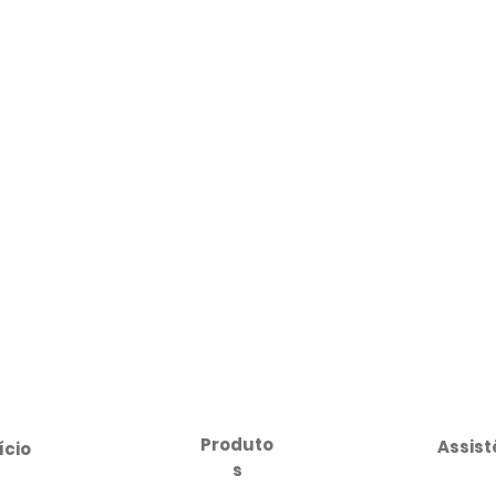
Produto
Assist
ício
s