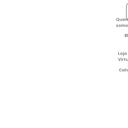
Que
somo
B
Loja
Virt
Cat