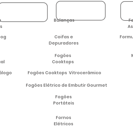
m
Balanças
F
s
As
log
Coifas e
Formu
Depuradores
Fogões
ual
Cooktops
álogo
Fogões Cooktops Vitrocerâmico
Fogões Elétrico de Embutir Gourmet
Fogões
Portáteis
Fornos
Elétricos