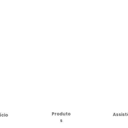
Produto
Assist
ício
s