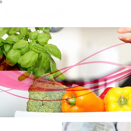
():
Blog
Início
Que