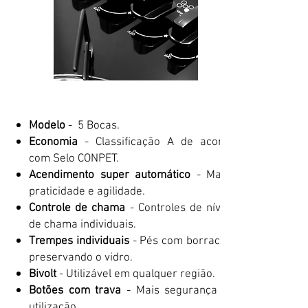
CARACTERÍSTICAS DO PRODUTO
Modelo
- 5 Bocas.
Economia
- Classificação A de acordo
com Selo CONPET.
Acendimento super automático
- Maior
praticidade e agilidade.
Controle de chama
- Controles de níveis
de chama individuais.
Trempes individuais
- Pés com borracha,
preservando o vidro.
Bivolt
- Utilizável em qualquer região.
Botões com trava
- Mais segurança na
utilização.