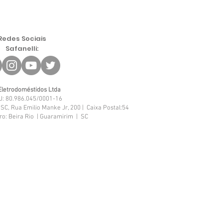
Redes Sociais
Safanelli:
Eletrodoméstidos Ltda
J: 80.986.045/0001-16
SC, Rua Emilio Manke Jr, 200 | Caixa Postal:54
ro: Beira Rio | Guaramirim | SC