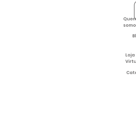
Que
somo
B
Loja
Virt
Cat