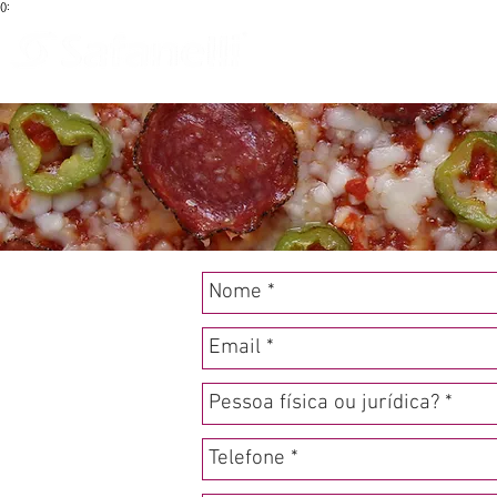
():
Blog
Início
Que