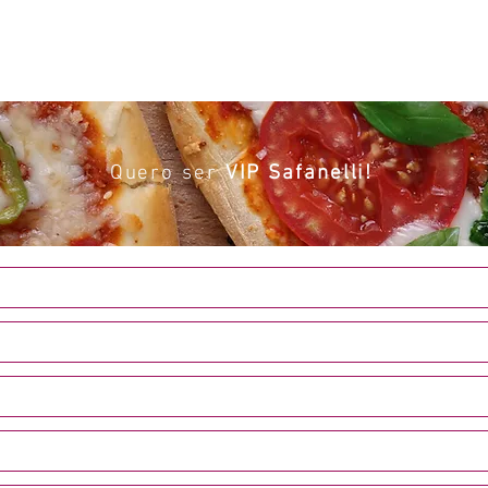
m somos
Produtos
Loja virtual
Catálogo
Lanç
Quero ser
VIP Safanelli!