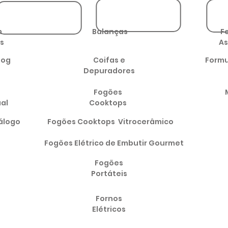
m
Balanças
F
s
As
log
Coifas e
Formu
Depuradores
Fogões
ual
Cooktops
álogo
Fogões Cooktops Vitrocerâmico
Fogões Elétrico de Embutir Gourmet
Fogões
Portáteis
Fornos
Elétricos