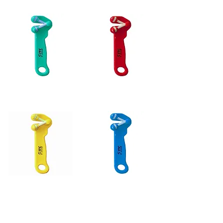
VERDE
VERMELHO
AMARELO
AZUL
INSTRUÇÕES DE USO